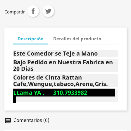
Compartir
Descripción
Detalles del producto
Este Comedor se Teje a Mano
Bajo Pedido en Nuestra Fabrica en
20 Dias
Colores de Cinta Rattan
Cafe,Wengue,tabaco,Arena,Gris.
LLama YA . 310.7933982
Comentarios (0)
chat